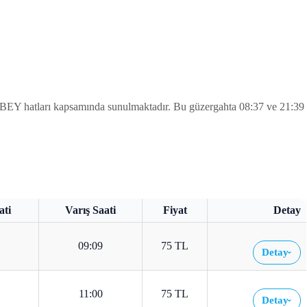
tları kapsamında sunulmaktadır. Bu güzergahta 08:37 ve 21:39
ati
Varış Saati
Fiyat
Detay
09:09
75 TL
Detay
›
11:00
75 TL
Detay
›