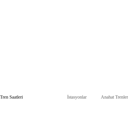
Skip
to
content
Tren Saatleri
İstasyonlar
Anahat Trenler