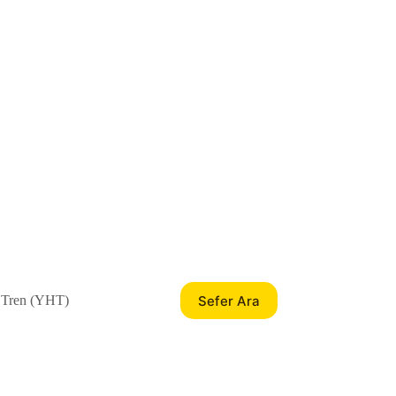
Sefer Ara
 Tren (YHT)