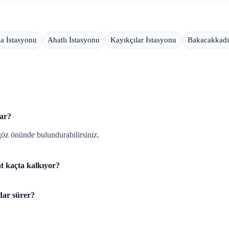
 İstasyonu
Ahatlı İstasyonu
Kayıkçılar İstasyonu
Bakacakkadı
var?
göz önünde bulundurabilirsiniz.
t kaçta kalkıyor?
dar sürer?