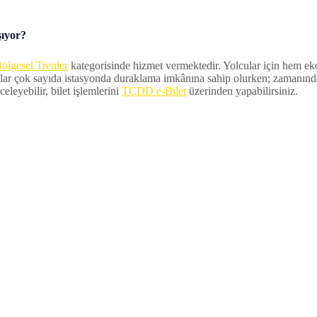
şıyor?
ölgesel Trenler
kategorisinde hizmet vermektedir. Yolcular için hem ekon
lar çok sayıda istasyonda duraklama imkânına sahip olurken; zamanında ka
eleyebilir, bilet işlemlerini
TCDD e-Bilet
üzerinden yapabilirsiniz.