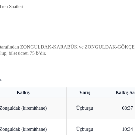
ren Saatleri
acılık tarafından ZONGULDAK-KARABÜK ve ZONGULDAK-GÖKÇEBEY ha
up, bilet ücreti 75 ₺’dir.
r.
Kalkış
Varış
Kalkış Sa
Zonguldak (kiremithane)
Üçburgu
08:37
Zonguldak (kiremithane)
Üçburgu
10:34