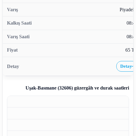
Piyadele
08:4
08:4
65 T
Detay
›
Uşak-Basmane (32606)
güzergâh ve durak saatleri