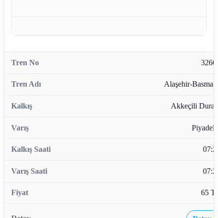
3260
Alaşehir-Basman
Akkeçili Durağ
Piyadele
07:2
07:2
65 T