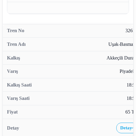
3261
Uşak-Basman
Akkeçili Durağ
Piyadele
18:5
18:5
65 T
Detay
›