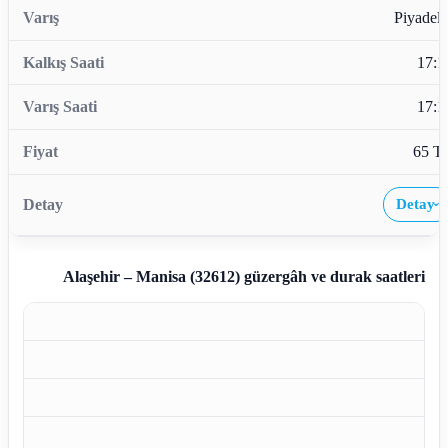
Piyadele
17:1
17:1
65 T
Detay
›
Alaşehir – Manisa (32612)
güzergâh ve durak saatleri