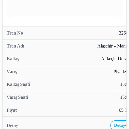
3260
Alaşehir – Manis
Akkeçili Durağ
Piyadele
15:0
15:0
65 T
Detay
›