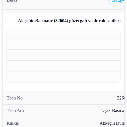
Detay
›
Alaşehir-Basmane (32604)
güzergâh ve durak saatleri
3260
Uşak-Basman
Akkeçili Durağ