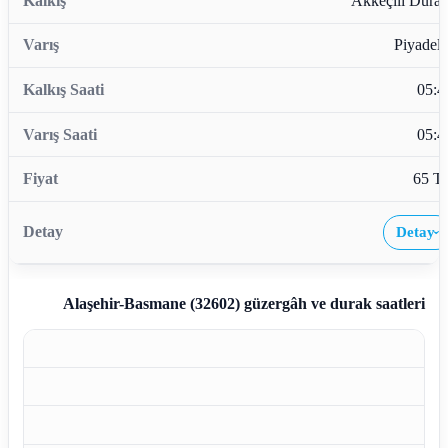
Akkeçili Durağ
Piyadele
05:4
05:4
65 T
Detay
›
Alaşehir-Basmane (32602)
güzergâh ve durak saatleri