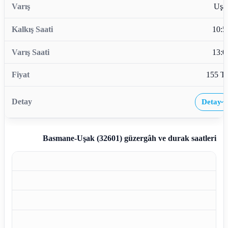
Uşa
10:5
13:0
155 T
Detay
›
Basmane-Uşak (32601)
güzergâh ve durak saatleri