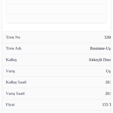
3260
Basmane-Uşa
Akkeçili Durağ
Uşa
18:3
20:5
155 T