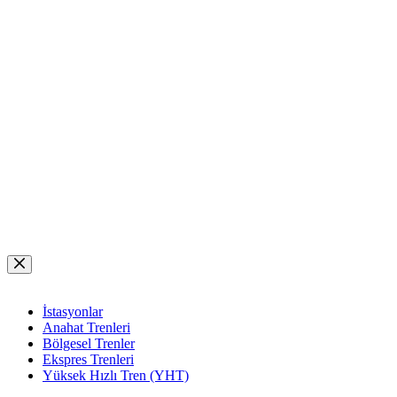
Skip
to
content
İstasyonlar
Anahat Trenleri
Bölgesel Trenler
Ekspres Trenleri
Yüksek Hızlı Tren (YHT)