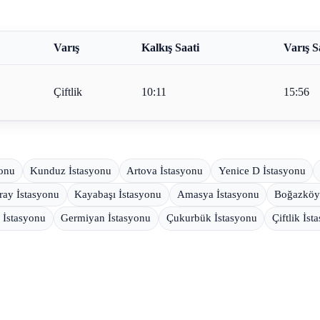
Varış
Kalkış Saati
Varış S
Çiftlik
10:11
15:56
yonu
Kunduz İstasyonu
Artova İstasyonu
Yenice D İstasyonu
ray İstasyonu
Kayabaşı İstasyonu
Amasya İstasyonu
Boğazköy 
 İstasyonu
Germiyan İstasyonu
Çukurbük İstasyonu
Çiftlik İst