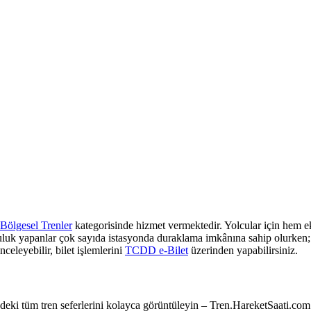
Bölgesel Trenler
kategorisinde hizmet vermektedir. Yolcular için hem ek
culuk yapanlar çok sayıda istasyonda duraklama imkânına sahip olurken; z
nceleyebilir, bilet işlemlerini
TCDD e-Bilet
üzerinden yapabilirsiniz.
e’deki tüm tren seferlerini kolayca görüntüleyin – Tren.HareketSaati.com