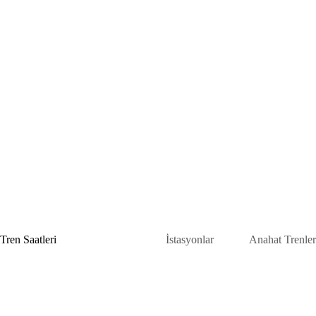
Skip
to
content
Tren Saatleri
İstasyonlar
Anahat Trenler