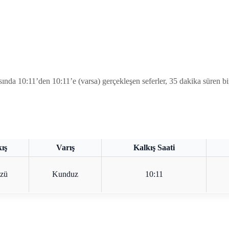
:11’den 10:11’e (varsa) gerçekleşen seferler, 35 dakika süren bir yo
ış
Varış
Kalkış Saati
zü
Kunduz
10:11