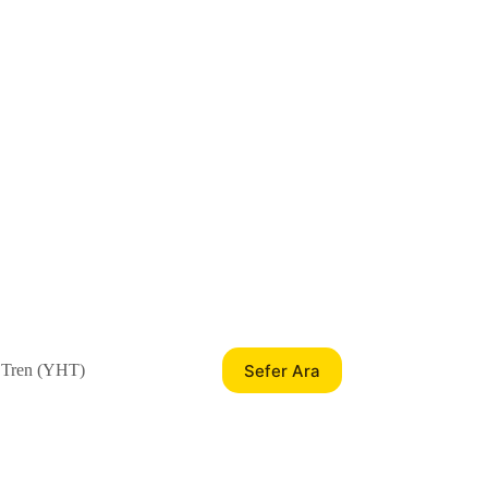
Sefer Ara
 Tren (YHT)