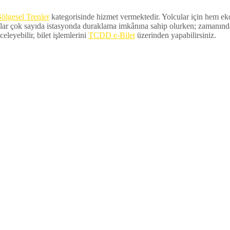
ölgesel Trenler
kategorisinde hizmet vermektedir. Yolcular için hem ekon
lar çok sayıda istasyonda duraklama imkânına sahip olurken; zamanında ka
eleyebilir, bilet işlemlerini
TCDD e-Bilet
üzerinden yapabilirsiniz.