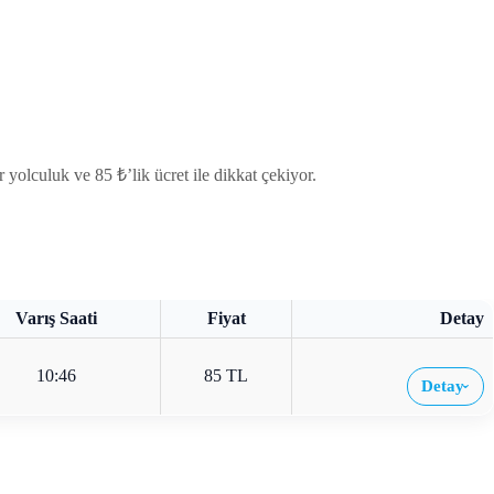
lculuk ve 85 ₺’lik ücret ile dikkat çekiyor.
Varış Saati
Fiyat
Detay
10:46
85 TL
Detay
›