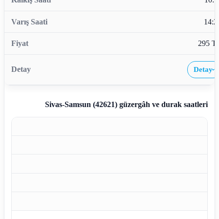
14:2
295 T
Detay
›
Sivas-Samsun (42621)
güzergâh ve durak saatleri