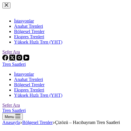
Skip
to
content
İstasyonlar
Anahat Trenleri
Bölgesel Trenler
Ekspres Trenleri
Yüksek Hızlı Tren (YHT)
Sefer Ara
Tren Saatleri
İstasyonlar
Anahat Trenleri
Bölgesel Trenler
Ekspres Trenleri
Yüksek Hızlı Tren (YHT)
Sefer Ara
Tren Saatleri
Menu
Anasayfa
Bölgesel Trenler
Çizözü – Hacıbayram Tren Saatleri