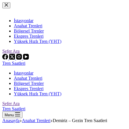
Skip
to
content
İstasyonlar
Anahat Trenleri
Bölgesel Trenler
Ekspres Trenleri
Yüksek Hızlı Tren (YHT)
Sefer Ara
Tren Saatleri
İstasyonlar
Anahat Trenleri
Bölgesel Trenler
Ekspres Trenleri
Yüksek Hızlı Tren (YHT)
Sefer Ara
Tren Saatleri
Menu
Anasayfa
Anahat Trenleri
Demiriz – Gezin Tren Saatleri