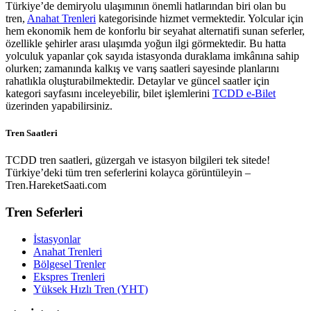
Türkiye’de demiryolu ulaşımının önemli hatlarından biri olan bu
tren,
Anahat Trenleri
kategorisinde hizmet vermektedir. Yolcular için
hem ekonomik hem de konforlu bir seyahat alternatifi sunan seferler,
özellikle şehirler arası ulaşımda yoğun ilgi görmektedir. Bu hatta
yolculuk yapanlar çok sayıda istasyonda duraklama imkânına sahip
olurken; zamanında kalkış ve varış saatleri sayesinde planlarını
rahatlıkla oluşturabilmektedir. Detaylar ve güncel saatler için
kategori sayfasını inceleyebilir, bilet işlemlerini
TCDD e-Bilet
üzerinden yapabilirsiniz.
Tren Saatleri
TCDD tren saatleri, güzergah ve istasyon bilgileri tek sitede!
Türkiye’deki tüm tren seferlerini kolayca görüntüleyin –
Tren.HareketSaati.com
Tren Seferleri
İstasyonlar
Anahat Trenleri
Bölgesel Trenler
Ekspres Trenleri
Yüksek Hızlı Tren (YHT)