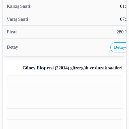
01:1
07:2
280 T
Detay
›
Güney Ekspresi (22014)
güzergâh ve durak saatleri