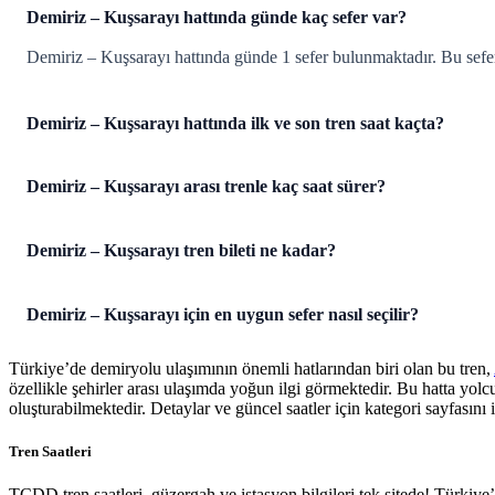
Demiriz – Kuşsarayı hattında günde kaç sefer var?
Demiriz – Kuşsarayı hattında günde 1 sefer bulunmaktadır. Bu se
Demiriz – Kuşsarayı hattında ilk ve son tren saat kaçta?
Demiriz – Kuşsarayı arası trenle kaç saat sürer?
Demiriz – Kuşsarayı tren bileti ne kadar?
Demiriz – Kuşsarayı için en uygun sefer nasıl seçilir?
Türkiye’de demiryolu ulaşımının önemli hatlarından biri olan bu tren,
özellikle şehirler arası ulaşımda yoğun ilgi görmektedir. Bu hatta yol
oluşturabilmektedir. Detaylar ve güncel saatler için kategori sayfasını i
Tren Saatleri
TCDD tren saatleri, güzergah ve istasyon bilgileri tek sitede! Türkiy