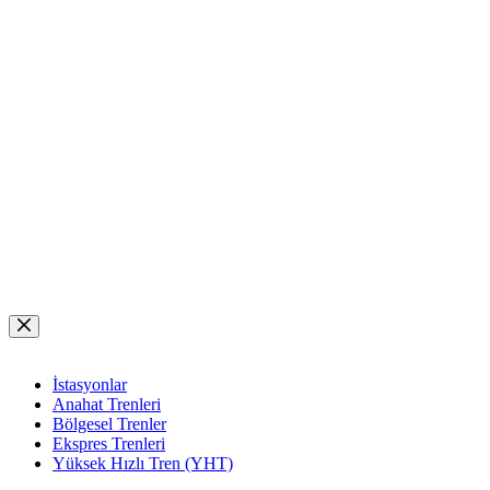
Skip
to
content
İstasyonlar
Anahat Trenleri
Bölgesel Trenler
Ekspres Trenleri
Yüksek Hızlı Tren (YHT)