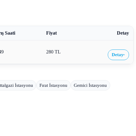
ış Saati
Fiyat
Detay
49
280 TL
Detay
›
ttalgazi İstasyonu
Fırat İstasyonu
Gemici İstasyonu