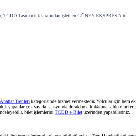
fer, TCDD Taşımacılık tarafından işletilen GÜNEY EKSPRESİ’dir.
Anahat Trenleri
kategorisinde hizmet vermektedir. Yolcular için hem eko
culuk yapanlar çok sayıda istasyonda duraklama imkânına sahip olurken; z
nceleyebilir, bilet işlemlerini
TCDD e-Bilet
üzerinden yapabilirsiniz.
e’deki tüm tren seferlerini kolayca görüntüleyin – Tren.HareketSaati.com