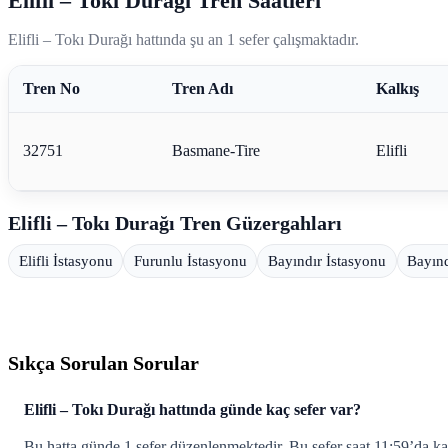
Elifli – Tokı Durağı Tren Saatleri
Elifli – Tokı Durağı hattında şu an 1 sefer çalışmaktadır.
Tren No
Tren Adı
Kalkış
32751
Basmane-Tire
Elifli
Elifli – Tokı Durağı Tren Güzergahları
Elifli İstasyonu
Furunlu İstasyonu
Bayındır İstasyonu
Bayın
Sıkça Sorulan Sorular
Elifli – Tokı Durağı hattında günde kaç sefer var?
Bu hatta günde 1 sefer düzenlenmektedir. Bu sefer saat 11:59’da ka