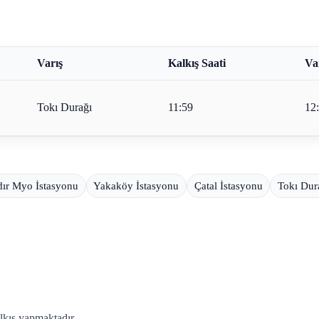
Varış
Kalkış Saati
Var
Tokı Durağı
11:59
12
dır Myo İstasyonu
Yakaköy İstasyonu
Çatal İstasyonu
Tokı Dur
lkış yapmaktadır.