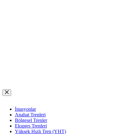
Skip
to
content
İstasyonlar
Anahat Trenleri
Bölgesel Trenler
Ekspres Trenleri
Yüksek Hızlı Tren (YHT)