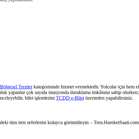
Bölgesel Trenler
kategorisinde hizmet vermektedir. Yolcular için hem ek
culuk yapanlar çok sayıda istasyonda duraklama imkânına sahip olurken; z
nceleyebilir, bilet işlemlerini
TCDD e-Bilet
üzerinden yapabilirsiniz.
e’deki tüm tren seferlerini kolayca görüntüleyin – Tren.HareketSaati.com