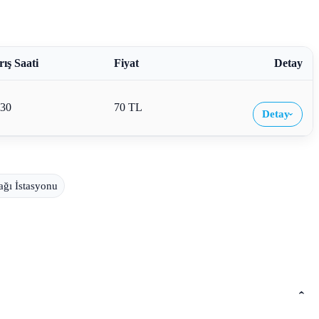
ış Saati
Fiyat
Detay
:30
70 TL
Detay
›
ağı İstasyonu