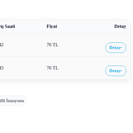
ış Saati
Fiyat
Detay
42
70 TL
Detay
›
45
70 TL
Detay
›
ifli İstasyonu