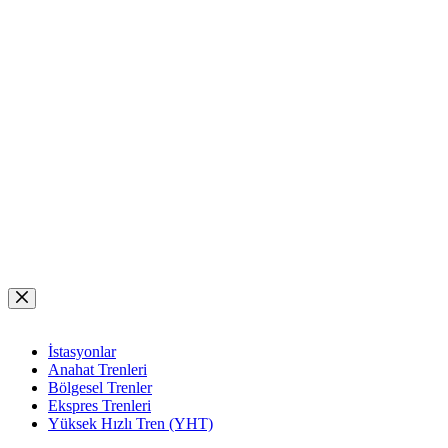
Skip
to
content
İstasyonlar
Anahat Trenleri
Bölgesel Trenler
Ekspres Trenleri
Yüksek Hızlı Tren (YHT)