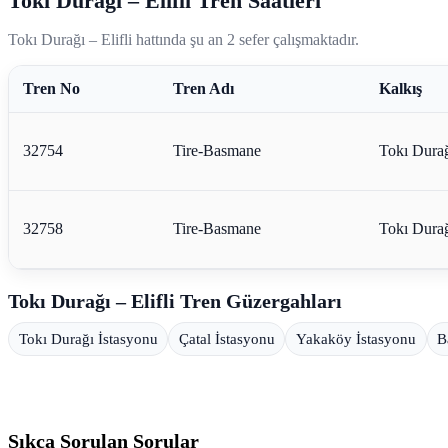
Tokı Durağı – Elifli Tren Saatleri
Tokı Durağı – Elifli hattında şu an 2 sefer çalışmaktadır.
Tren No
Tren Adı
Kalkış
32754
Tire-Basmane
Tokı Dura
32758
Tire-Basmane
Tokı Dura
Tokı Durağı – Elifli Tren Güzergahları
Tokı Durağı İstasyonu
Çatal İstasyonu
Yakaköy İstasyonu
B
Sıkça Sorulan Sorular