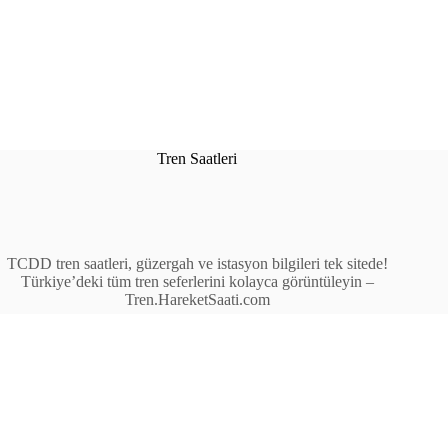
Tren Saatleri
TCDD tren saatleri, güzergah ve istasyon bilgileri tek sitede!
Türkiye’deki tüm tren seferlerini kolayca görüntüleyin –
Tren.HareketSaati.com
Tren Seferleri
İstasyonlar
Anahat Trenleri
Bölgesel Trenler
Ekspres Trenleri