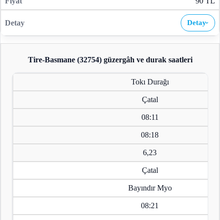
90 TL
Detay
›
Tire-Basmane (32754)
güzergâh ve durak saatleri
Tokı Durağı
Çatal
08:11
08:18
6,23
Çatal
Bayındır Myo
08:21