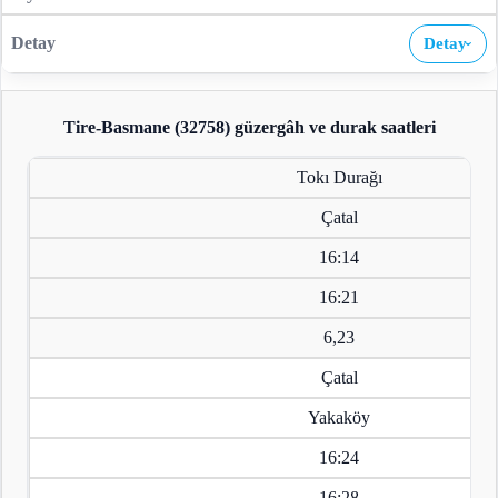
Detay
›
Tire-Basmane (32758)
güzergâh ve durak saatleri
Tokı Durağı
Çatal
16:14
16:21
6,23
Çatal
Yakaköy
16:24
16:28