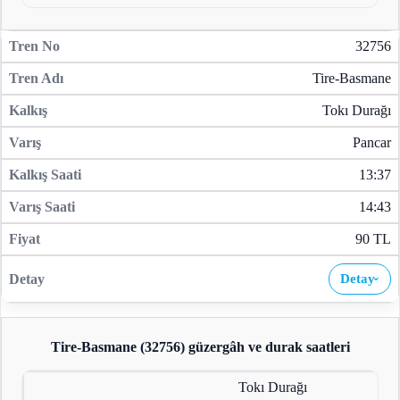
32756
Tire-Basmane
Tokı Durağı
Pancar
13:37
14:43
90 TL
Detay
›
Tire-Basmane (32756)
güzergâh ve durak saatleri
Tokı Durağı