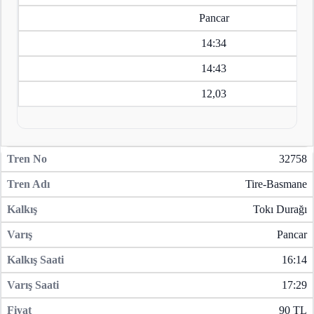
Pancar
14:34
14:43
12,03
32758
Tire-Basmane
Tokı Durağı
Pancar
16:14
17:29
90 TL