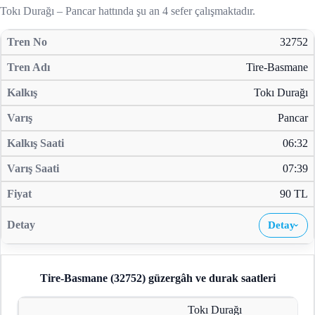
Tokı Durağı – Pancar hattında şu an 4 sefer çalışmaktadır.
32752
Tire-Basmane
Tokı Durağı
Pancar
06:32
07:39
90 TL
Detay
›
Tire-Basmane (32752)
güzergâh ve durak saatleri
Tokı Durağı