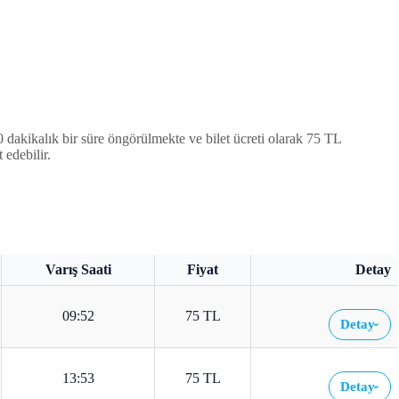
akikalık bir süre öngörülmekte ve bilet ücreti olarak 75 TL
 edebilir.
Varış Saati
Fiyat
Detay
09:52
75 TL
Detay
›
13:53
75 TL
Detay
›