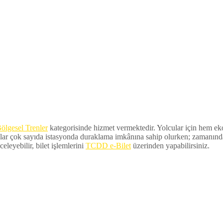
ölgesel Trenler
kategorisinde hizmet vermektedir. Yolcular için hem ekon
lar çok sayıda istasyonda duraklama imkânına sahip olurken; zamanında ka
eleyebilir, bilet işlemlerini
TCDD e-Bilet
üzerinden yapabilirsiniz.