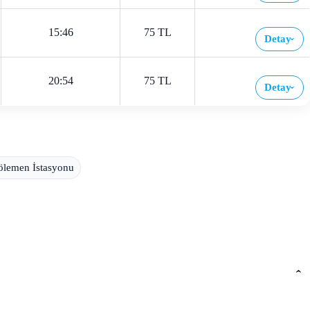
15:46
75 TL
Detay
›
20:54
75 TL
Detay
›
lemen İstasyonu