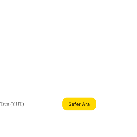
Sefer Ara
 Tren (YHT)