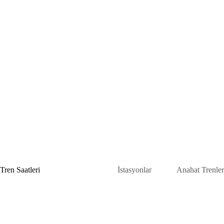
Skip
to
content
Tren Saatleri
İstasyonlar
Anahat Trenler