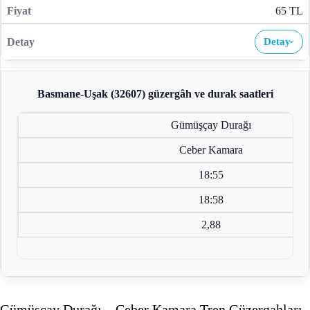
65 TL
Detay
›
Basmane-Uşak (32607)
güzergâh ve durak saatleri
Gümüşçay Durağı
Ceber Kamara
18:55
18:58
2,88
Gümüşçay Durağı – Ceber Kamara Tren Güzergahları