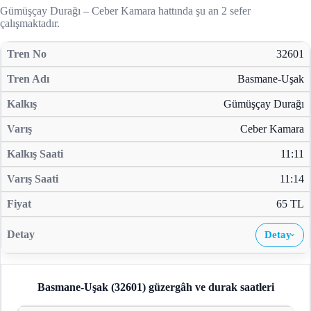
Gümüşçay Durağı – Ceber Kamara hattında şu an 2 sefer
çalışmaktadır.
32601
Basmane-Uşak
Gümüşçay Durağı
Ceber Kamara
11:11
11:14
65 TL
Detay
›
Basmane-Uşak (32601)
güzergâh ve durak saatleri