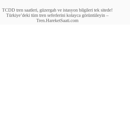
TCDD tren saatleri, güzergah ve istasyon bilgileri tek sitede!
Türkiye’deki tüm tren seferlerini kolayca görüntüleyin –
Tren.HareketSaati.com
Tren Seferleri
İstasyonlar
Anahat Trenleri
Bölgesel Trenler
Ekspres Trenleri
Yüksek Hızlı Tren (YHT)
Site İçi Linkler
İstasyonlar
Anahat Trenleri
Bölgesel Trenler
Ekspres Trenleri
Yüksek Hızlı Tren (YHT)