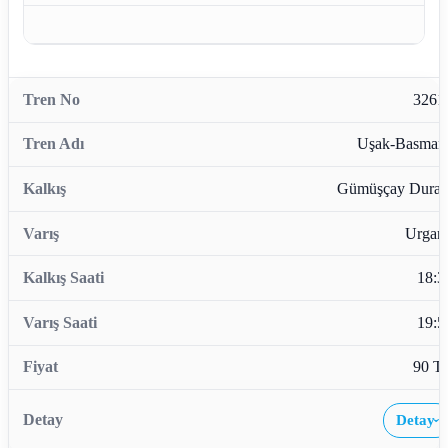
3261
Uşak-Basman
Gümüşçay Durağ
Urganl
18:3
19:5
90 T
Detay
›