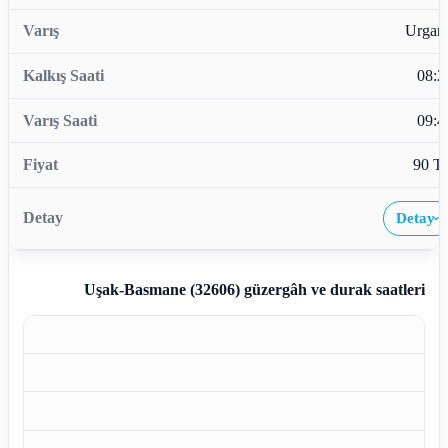
Urganl
08:2
09:4
90 T
Detay
›
Uşak-Basmane (32606)
güzergâh ve durak saatleri