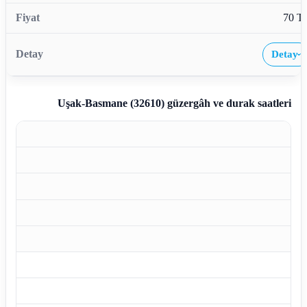
70 T
Detay
›
Uşak-Basmane (32610)
güzergâh ve durak saatleri