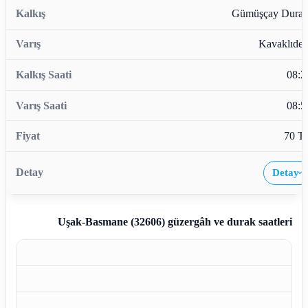
Gümüşçay Durağ
Kavaklıder
08:2
08:5
70 T
Detay
›
Uşak-Basmane (32606)
güzergâh ve durak saatleri