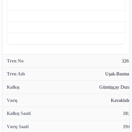
3261
Uşak-Basman
Gümüşçay Durağ
Kavaklıder
18:3
19:0