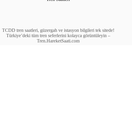
TCDD tren saatleri, güzergah ve istasyon bilgileri tek sitede!
Türkiye’deki tüm tren seferlerini kolayca görüntüleyin –
Tren.HareketSaati.com
Tren Seferleri
İstasyonlar
Anahat Trenleri
Bölgesel Trenler
Ekspres Trenleri
Yüksek Hızlı Tren (YHT)
Site İçi Linkler
İstasyonlar
Anahat Trenleri
Bölgesel Trenler
Ekspres Trenleri