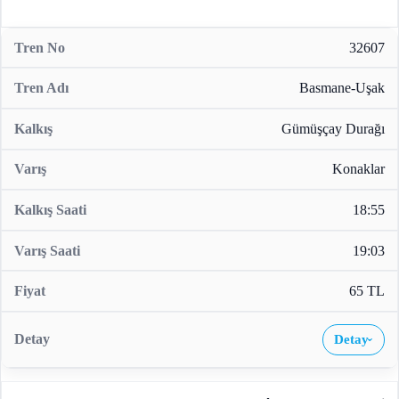
32607
Basmane-Uşak
Gümüşçay Durağı
Konaklar
18:55
19:03
65 TL
Detay
›