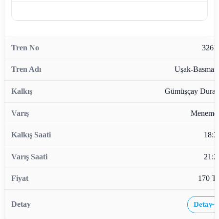
3261
Uşak-Basman
Gümüşçay Durağ
Meneme
18:3
21:2
170 T
Detay
›