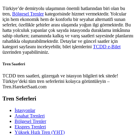
Türkiye’de demiryolu ulaşımının önemli hatlarından biri olan bu
tren,
Bölgesel Trenler
kategorisinde hizmet vermektedir. Yolcular
için hem ekonomik hem de konforlu bir seyahat alternatifi sunan
seferler, özellikle şehirler arası ulaşımda yoğun ilgi görmektedir. Bu
hatta yolculuk yapanlar çok sayıda istasyonda duraklama imkânına
sahip olurken; zamanında kalkış ve varış saatleri sayesinde planlarını
rahatlıkla oluşturabilmektedir. Detaylar ve güncel saatler için
kategori sayfasını inceleyebilir, bilet işlemlerini
TCDD e-Bilet
üzerinden yapabilirsiniz.
Tren Saatleri
TCDD tren saatleri, güzergah ve istasyon bilgileri tek sitede!
Türkiye’deki tüm tren seferlerini kolayca görüntüleyin –
Tren.HareketSaati.com
Tren Seferleri
İstasyonlar
Anahat Trenleri
Bölgesel Trenler
Ekspres Trenleri
Yüksek Hızlı Tren (YHT)