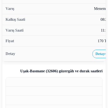
Meneme
08:2
11:1
170 T
Detay
›
Uşak-Basmane (32606)
güzergâh ve durak saatleri