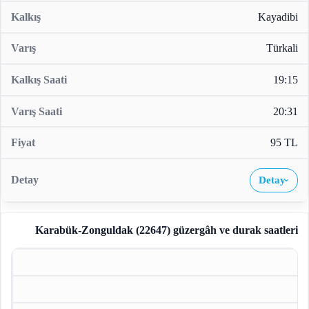
Kayadibi
Türkali
19:15
20:31
95 TL
Detay
›
Karabük-Zonguldak (22647)
güzergâh ve durak saatleri