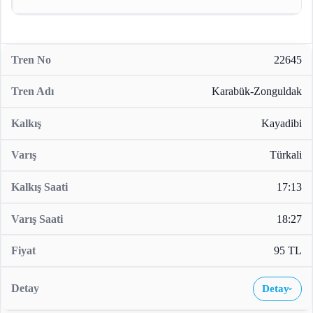
22645
Karabük-Zonguldak
Kayadibi
Türkali
17:13
18:27
95 TL
Detay
›