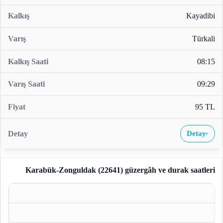
Kayadibi
Türkali
08:15
09:29
95 TL
Detay
›
Karabük-Zonguldak (22641)
güzergâh ve durak saatleri