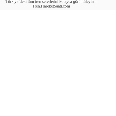
Türkiye’deki tüm tren seferlerini kolayca görüntüleyin –
Tren.HareketSaati.com
Tren Seferleri
İstasyonlar
Anahat Trenleri
Bölgesel Trenler
Ekspres Trenleri
Yüksek Hızlı Tren (YHT)
Site İçi Linkler
İstasyonlar
Anahat Trenleri
Bölgesel Trenler
Ekspres Trenleri
Yüksek Hızlı Tren (YHT)
İletişim
© Tren.HareketSaati.com – Türkiye’deki tren saatleri,