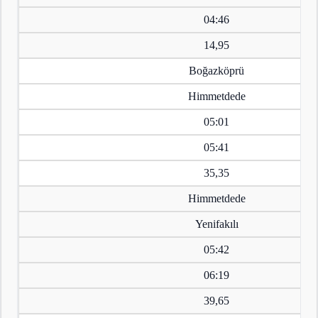
04:46
14,95
Boğazköprü
Himmetdede
05:01
05:41
35,35
Himmetdede
Yenifakılı
05:42
06:19
39,65