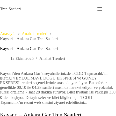
Skip
to
Tren Saatleri
content
Anasayfa
Anahat Trenleri
Kayseri – Ankara Gar Tren Saatleri
Kayseri – Ankara Gar Tren Saatleri
12 Ekim 2025
Anahat Trenleri
Kayseri’den Ankara Gar’a seyahatlerinizde TCDD Taşımacılık’ın
işlettiği 4 EYLÜL MAVİ, DOĞU EKSPRESİ ve GÜNEY
EKSPRESİ trenleri seçenekleriniz arasında yer alıyor. Bu seferler
genellikle 00:10 ile 04:28 saatleri arasında hareket ediyor ve yolculuk
süresi ortalama 7 saat 28 dakika sürüyor. Bilet fiyatları ise yaklaşık 330
₺’den başlıyor. Detaylı sefer ve bilet bilgileri için TCDD
Taşımacılık’ın resmi web sitesini ziyaret edebilirsiniz.
Kayseri – Ankara Gar Tren Saatleri