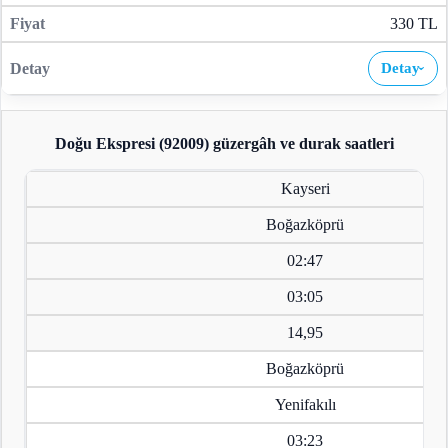
330 TL
Detay
›
Doğu Ekspresi (92009)
güzergâh ve durak saatleri
Kayseri
Boğazköprü
02:47
03:05
14,95
Boğazköprü
Yenifakılı
03:23