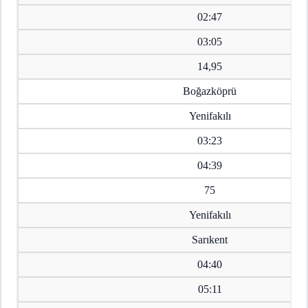
02:47
03:05
14,95
Boğazköprü
Yenifakılı
03:23
04:39
75
Yenifakılı
Sarıkent
04:40
05:11