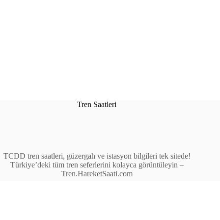
Tren Saatleri
TCDD tren saatleri, güzergah ve istasyon bilgileri tek sitede!
Türkiye’deki tüm tren seferlerini kolayca görüntüleyin –
Tren.HareketSaati.com
Tren Seferleri
İstasyonlar