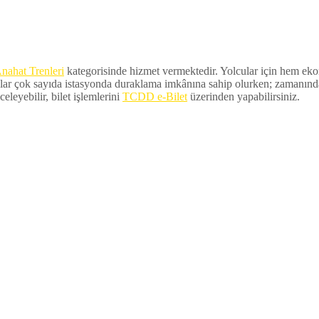
nahat Trenleri
kategorisinde hizmet vermektedir. Yolcular için hem ekono
lar çok sayıda istasyonda duraklama imkânına sahip olurken; zamanında ka
eleyebilir, bilet işlemlerini
TCDD e-Bilet
üzerinden yapabilirsiniz.