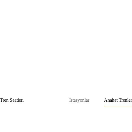
Skip
to
content
Tren Saatleri
İstasyonlar
Anahat Trenler