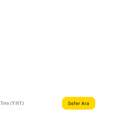
Sefer Ara
 Tren (YHT)