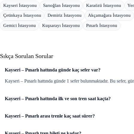
Kayseri İstasyonu
Sarıoğlan İstasyonu
Karaözü İstasyonu
Yen
Çetinkaya İstasyonu
Demiriz İstasyonu
Akçamağara İstasyonu
Gemici İstasyonu
Kuşsarayı İstasyonu
Pınarlı İstasyonu
Sıkça Sorulan Sorular
Kayseri – Pınarlı hattında günde kaç sefer var?
Kayseri – Pınarlı hattında günde 1 sefer bulunmaktadır. Bu sefer, gün
Kayseri – Pınarlı hattında ilk ve son tren saat kaçta?
Kayseri – Pınarlı arası trenle kaç saat sürer?
Kayseri – Pınarlı tren bileti ne kadar?