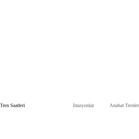
Skip
to
content
Tren Saatleri
İstasyonlar
Anahat Trenler