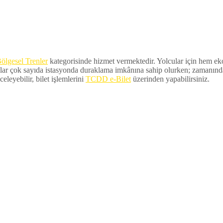
ölgesel Trenler
kategorisinde hizmet vermektedir. Yolcular için hem ekon
lar çok sayıda istasyonda duraklama imkânına sahip olurken; zamanında ka
eleyebilir, bilet işlemlerini
TCDD e-Bilet
üzerinden yapabilirsiniz.