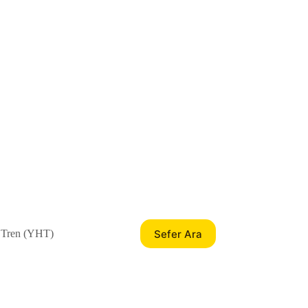
Sefer Ara
 Tren (YHT)