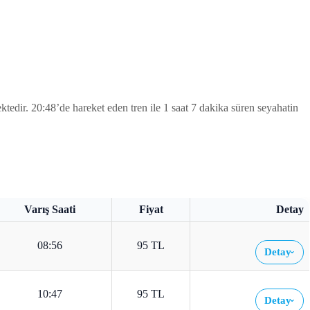
dir. 20:48’de hareket eden tren ile 1 saat 7 dakika süren seyahatin
Varış Saati
Fiyat
Detay
08:56
95 TL
Detay
›
10:47
95 TL
Detay
›