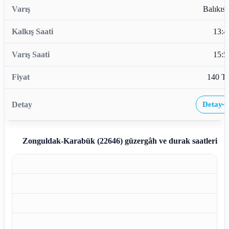
Balıkısı
13:4
15:5
140 T
Detay
›
Zonguldak-Karabük (22646)
güzergâh ve durak saatleri