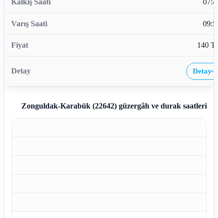
07:4
09:5
140 T
Detay
›
Zonguldak-Karabük (22642)
güzergâh ve durak saatleri