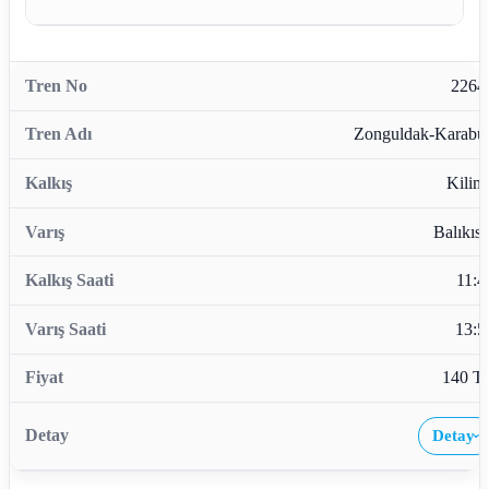
2264
Zonguldak-Karabü
Kiliml
Balıkısı
11:4
13:5
140 T
Detay
›