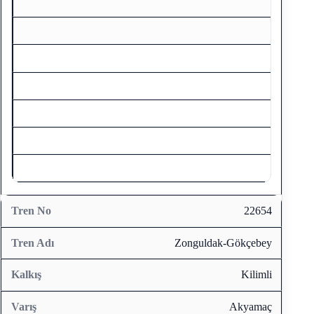
Zongu
22654
Zonguldak-Gökçebey
Kilimli
Akyamaç