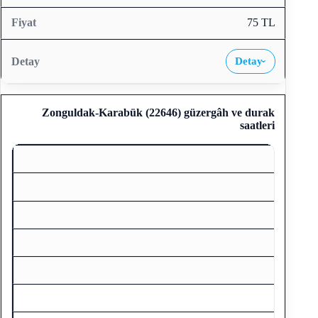
75 TL
Detay
›
Zonguldak-Karabük (22646)
güzergâh ve durak
saatleri