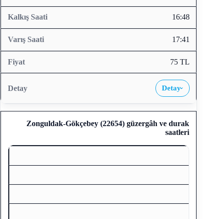
16:48
17:41
75 TL
Detay
›
Zonguldak-Gökçebey (22654)
güzergâh ve durak
saatleri