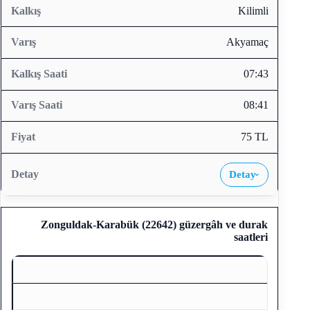
Kilimli
Akyamaç
07:43
08:41
75 TL
Detay
›
Zonguldak-Karabük (22642)
güzergâh ve durak
saatleri