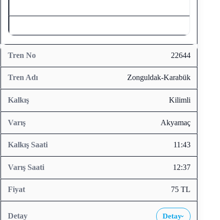
22644
Zonguldak-Karabük
Kilimli
Akyamaç
11:43
12:37
75 TL
Detay
›