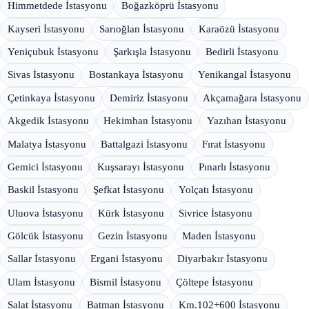
Himmetdede İstasyonu
Boğazköprü İstasyonu
Kayseri İstasyonu
Sarıoğlan İstasyonu
Karaözü İstasyonu
Yeniçubuk İstasyonu
Şarkışla İstasyonu
Bedirli İstasyonu
Sivas İstasyonu
Bostankaya İstasyonu
Yenikangal İstasyonu
Çetinkaya İstasyonu
Demiriz İstasyonu
Akçamağara İstasyonu
Akgedik İstasyonu
Hekimhan İstasyonu
Yazıhan İstasyonu
Malatya İstasyonu
Battalgazi İstasyonu
Fırat İstasyonu
Gemici İstasyonu
Kuşsarayı İstasyonu
Pınarlı İstasyonu
Baskil İstasyonu
Şefkat İstasyonu
Yolçatı İstasyonu
Uluova İstasyonu
Kürk İstasyonu
Sivrice İstasyonu
Gölcük İstasyonu
Gezin İstasyonu
Maden İstasyonu
Sallar İstasyonu
Ergani İstasyonu
Diyarbakır İstasyonu
Ulam İstasyonu
Bismil İstasyonu
Çöltepe İstasyonu
Salat İstasyonu
Batman İstasyonu
Km.102+600 İstasyonu