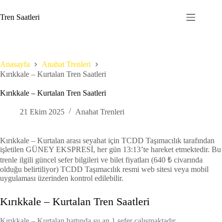
Skip
to
Tren Saatleri
content
Anasayfa
Anahat Trenleri
Kırıkkale – Kurtalan Tren Saatleri
Kırıkkale – Kurtalan Tren Saatleri
21 Ekim 2025
Anahat Trenleri
Kırıkkale – Kurtalan arası seyahat için TCDD Taşımacılık tarafından
işletilen GÜNEY EKSPRESİ, her gün 13:13’te hareket etmektedir. Bu
trenle ilgili güncel sefer bilgileri ve bilet fiyatları (640 ₺ civarında
olduğu belirtiliyor) TCDD Taşımacılık resmi web sitesi veya mobil
uygulaması üzerinden kontrol edilebilir.
Kırıkkale – Kurtalan Tren Saatleri
Kırıkkale – Kurtalan hattında şu an 1 sefer çalışmaktadır.