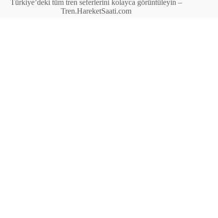
Türkiye’deki tüm tren seferlerini kolayca görüntüleyin –
Tren.HareketSaati.com
Tren Seferleri
İstasyonlar
Anahat Trenleri
Bölgesel Trenler
Ekspres Trenleri
Yüksek Hızlı Tren (YHT)
Site İçi Linkler
İstasyonlar
Anahat Trenleri
Bölgesel Trenler
Ekspres Trenleri
Yüksek Hızlı Tren (YHT)
İletişim
© Tren.HareketSaati.com – Türkiye’deki tren saatleri,