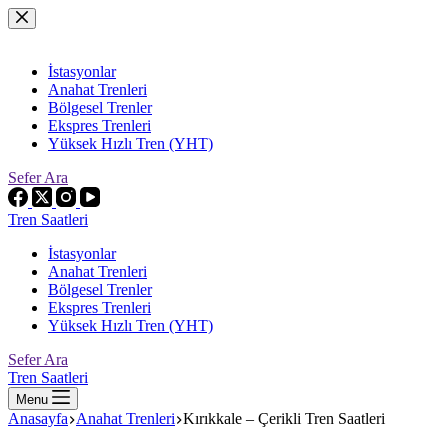
Skip
to
content
İstasyonlar
Anahat Trenleri
Bölgesel Trenler
Ekspres Trenleri
Yüksek Hızlı Tren (YHT)
Sefer Ara
Tren Saatleri
İstasyonlar
Anahat Trenleri
Bölgesel Trenler
Ekspres Trenleri
Yüksek Hızlı Tren (YHT)
Sefer Ara
Tren Saatleri
Menu
Anasayfa
Anahat Trenleri
Kırıkkale – Çerikli Tren Saatleri