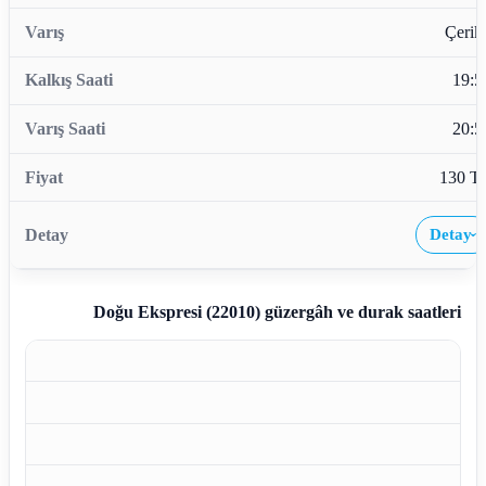
Çerikl
19:5
20:5
130 T
Detay
›
Doğu Ekspresi (22010)
güzergâh ve durak saatleri