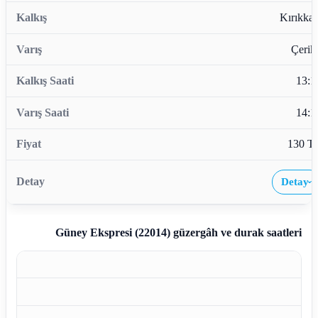
Kırıkkal
Çerikl
13:1
14:1
130 T
Detay
›
Güney Ekspresi (22014)
güzergâh ve durak saatleri