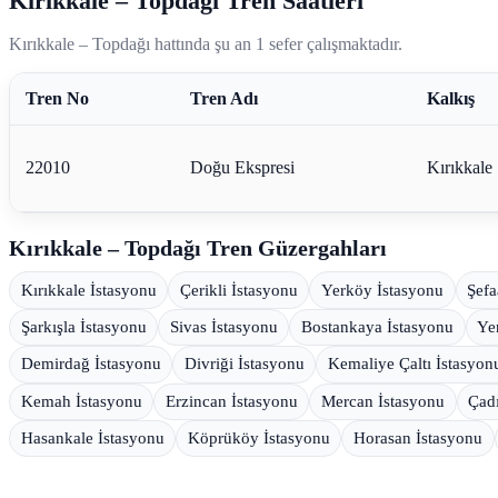
Kırıkkale – Topdağı Tren Saatleri
Kırıkkale – Topdağı hattında şu an 1 sefer çalışmaktadır.
Tren No
Tren Adı
Kalkış
22010
Doğu Ekspresi
Kırıkkale
Kırıkkale – Topdağı Tren Güzergahları
Kırıkkale İstasyonu
Çerikli İstasyonu
Yerköy İstasyonu
Şefa
Şarkışla İstasyonu
Sivas İstasyonu
Bostankaya İstasyonu
Ye
Demirdağ İstasyonu
Divriği İstasyonu
Kemaliye Çaltı İstasyon
Kemah İstasyonu
Erzincan İstasyonu
Mercan İstasyonu
Çad
Hasankale İstasyonu
Köprüköy İstasyonu
Horasan İstasyonu