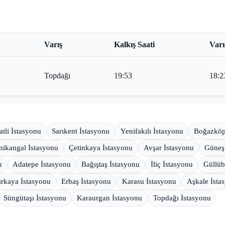
Varış
Kalkış Saati
Varı
Topdağı
19:53
18:2
atli İstasyonu
Sarıkent İstasyonu
Yenifakılı İstasyonu
Boğazköp
nikangal İstasyonu
Çetinkaya İstasyonu
Avşar İstasyonu
Güneş
u
Adatepe İstasyonu
Bağıştaş İstasyonu
İliç İstasyonu
Güllüb
ırkaya İstasyonu
Erbaş İstasyonu
Karasu İstasyonu
Aşkale İsta
Süngütaşı İstasyonu
Karaurgan İstasyonu
Topdağı İstasyonu