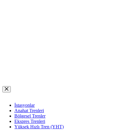
Skip
to
content
İstasyonlar
Anahat Trenleri
Bölgesel Trenler
Ekspres Trenleri
Yüksek Hızlı Tren (YHT)