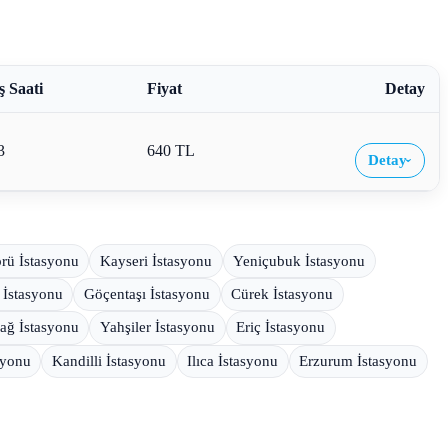
ş Saati
Fiyat
Detay
3
640 TL
Detay
›
rü İstasyonu
Kayseri İstasyonu
Yeniçubuk İstasyonu
 İstasyonu
Göçentaşı İstasyonu
Cürek İstasyonu
ağ İstasyonu
Yahşiler İstasyonu
Eriç İstasyonu
syonu
Kandilli İstasyonu
Ilıca İstasyonu
Erzurum İstasyonu