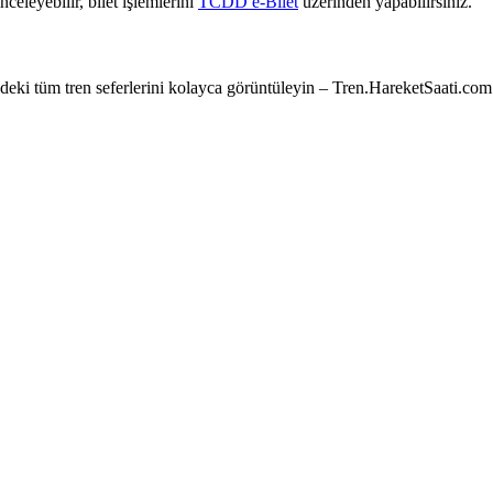
nceleyebilir, bilet işlemlerini
TCDD e-Bilet
üzerinden yapabilirsiniz.
e’deki tüm tren seferlerini kolayca görüntüleyin – Tren.HareketSaati.com