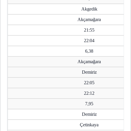
Akgedik
Akçamağara
21:55
22:04
6,38
Akçamağara
Demiriz
22:05
22:12
7,95
Demiriz
Çetinkaya