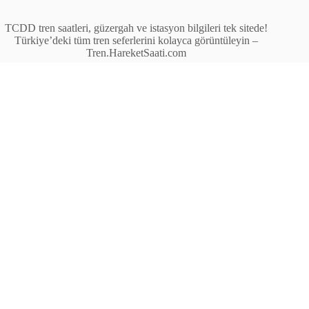
TCDD tren saatleri, güzergah ve istasyon bilgileri tek sitede!
Türkiye’deki tüm tren seferlerini kolayca görüntüleyin –
Tren.HareketSaati.com
Tren Seferleri
İstasyonlar
Anahat Trenleri
Bölgesel Trenler
Ekspres Trenleri
Yüksek Hızlı Tren (YHT)
Site İçi Linkler
İstasyonlar
Anahat Trenleri
Bölgesel Trenler
Ekspres Trenleri
Yüksek Hızlı Tren (YHT)