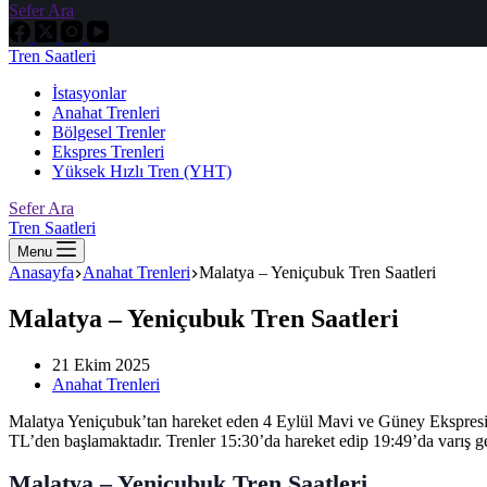
Sefer Ara
Tren Saatleri
İstasyonlar
Anahat Trenleri
Bölgesel Trenler
Ekspres Trenleri
Yüksek Hızlı Tren (YHT)
Sefer Ara
Tren Saatleri
Menu
Anasayfa
Anahat Trenleri
Malatya – Yeniçubuk Tren Saatleri
Malatya – Yeniçubuk Tren Saatleri
21 Ekim 2025
Anahat Trenleri
Malatya Yeniçubuk’tan hareket eden 4 Eylül Mavi ve Güney Ekspresi tre
TL’den başlamaktadır. Trenler 15:30’da hareket edip 19:49’da varış ge
Malatya – Yeniçubuk Tren Saatleri