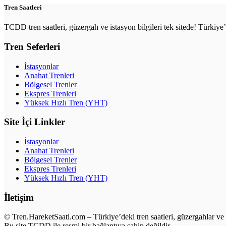
Tren Saatleri
TCDD tren saatleri, güzergah ve istasyon bilgileri tek sitede! Türkiy
Tren Seferleri
İstasyonlar
Anahat Trenleri
Bölgesel Trenler
Ekspres Trenleri
Yüksek Hızlı Tren (YHT)
Site İçi Linkler
İstasyonlar
Anahat Trenleri
Bölgesel Trenler
Ekspres Trenleri
Yüksek Hızlı Tren (YHT)
İletişim
© Tren.HareketSaati.com – Türkiye’deki tren saatleri, güzergahlar ve i
Bu site TCDD ile resmi bir bağlantıya sahip değildir.