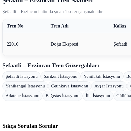
Şefaatli – Erzincan Tren Saatleri
Şefaatli – Erzincan hattında şu an 1 sefer çalışmaktadır.
Tren No
Tren Adı
Kalkış
22010
Doğu Ekspresi
Şefaatli
Şefaatli – Erzincan Tren Güzergahları
Şefaatli İstasyonu
Sarıkent İstasyonu
Yenifakılı İstasyonu
Bo
Yenikangal İstasyonu
Çetinkaya İstasyonu
Avşar İstasyonu
Adatepe İstasyonu
Bağıştaş İstasyonu
İliç İstasyonu
Güllüba
Sıkça Sorulan Sorular