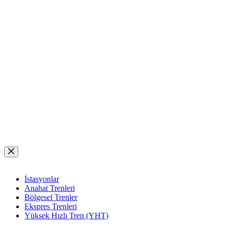
Skip
to
content
İstasyonlar
Anahat Trenleri
Bölgesel Trenler
Ekspres Trenleri
Yüksek Hızlı Tren (YHT)