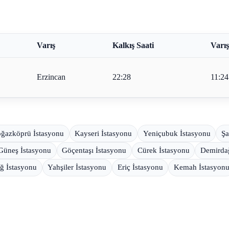
Varış
Kalkış Saati
Varış
Erzincan
22:28
11:24
ğazköprü İstasyonu
Kayseri İstasyonu
Yeniçubuk İstasyonu
Şa
Güneş İstasyonu
Göçentaşı İstasyonu
Cürek İstasyonu
Demirdağ
ğ İstasyonu
Yahşiler İstasyonu
Eriç İstasyonu
Kemah İstasyon