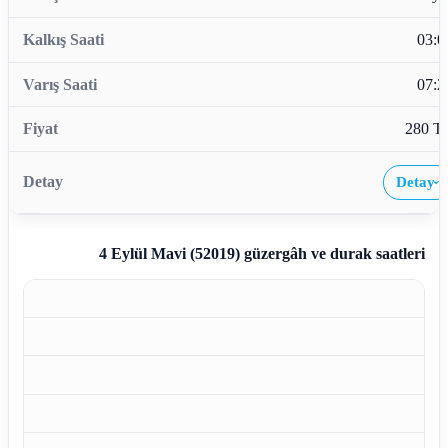
03:0
07:2
280 T
Detay
›
4 Eylül Mavi (52019)
güzergâh ve durak saatleri