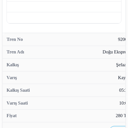
9200
Doğu Ekspres
Şefaatl
Kaya
05:3
10:0
280 T