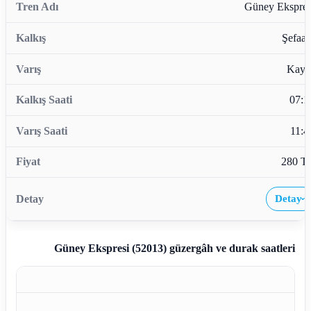
Güney Ekspres
Şefaatl
Kaya
07:1
11:4
280 T
Detay
›
Güney Ekspresi (52013)
güzergâh ve durak saatleri