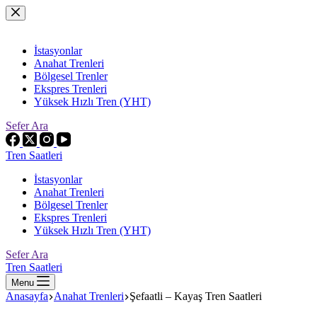
Skip
to
content
İstasyonlar
Anahat Trenleri
Bölgesel Trenler
Ekspres Trenleri
Yüksek Hızlı Tren (YHT)
Sefer Ara
Tren Saatleri
İstasyonlar
Anahat Trenleri
Bölgesel Trenler
Ekspres Trenleri
Yüksek Hızlı Tren (YHT)
Sefer Ara
Tren Saatleri
Menu
Anasayfa
Anahat Trenleri
Şefaatli – Kayaş Tren Saatleri