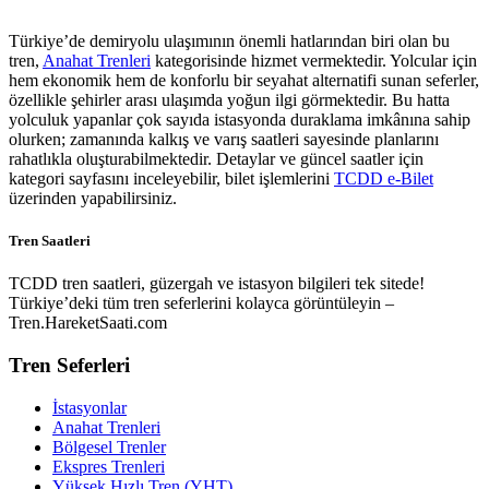
Türkiye’de demiryolu ulaşımının önemli hatlarından biri olan bu
tren,
Anahat Trenleri
kategorisinde hizmet vermektedir. Yolcular için
hem ekonomik hem de konforlu bir seyahat alternatifi sunan seferler,
özellikle şehirler arası ulaşımda yoğun ilgi görmektedir. Bu hatta
yolculuk yapanlar çok sayıda istasyonda duraklama imkânına sahip
olurken; zamanında kalkış ve varış saatleri sayesinde planlarını
rahatlıkla oluşturabilmektedir. Detaylar ve güncel saatler için
kategori sayfasını inceleyebilir, bilet işlemlerini
TCDD e-Bilet
üzerinden yapabilirsiniz.
Tren Saatleri
TCDD tren saatleri, güzergah ve istasyon bilgileri tek sitede!
Türkiye’deki tüm tren seferlerini kolayca görüntüleyin –
Tren.HareketSaati.com
Tren Seferleri
İstasyonlar
Anahat Trenleri
Bölgesel Trenler
Ekspres Trenleri
Yüksek Hızlı Tren (YHT)