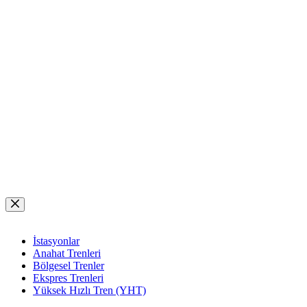
Skip
to
content
İstasyonlar
Anahat Trenleri
Bölgesel Trenler
Ekspres Trenleri
Yüksek Hızlı Tren (YHT)