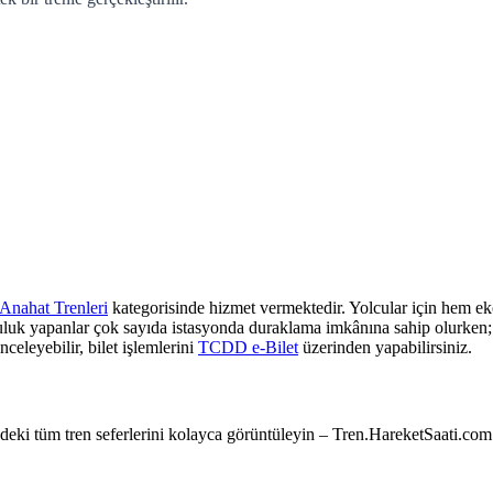
Anahat Trenleri
kategorisinde hizmet vermektedir. Yolcular için hem eko
culuk yapanlar çok sayıda istasyonda duraklama imkânına sahip olurken; z
nceleyebilir, bilet işlemlerini
TCDD e-Bilet
üzerinden yapabilirsiniz.
e’deki tüm tren seferlerini kolayca görüntüleyin – Tren.HareketSaati.com