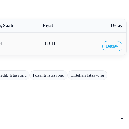
ş Saati
Fiyat
Detay
4
180 TL
Detay
›
edik İstasyonu
Pozantı İstasyonu
Çiftehan İstasyonu