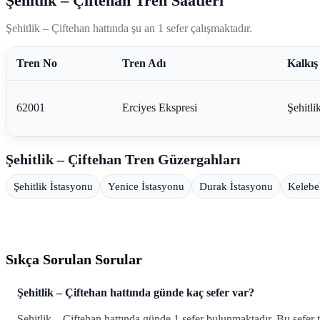
Şehitlik – Çiftehan Tren Saatleri
Şehitlik – Çiftehan hattında şu an 1 sefer çalışmaktadır.
Tren No
Tren Adı
Kalkış
62001
Erciyes Ekspresi
Şehitli
Şehitlik – Çiftehan Tren Güzergahları
Şehitlik İstasyonu
Yenice İstasyonu
Durak İstasyonu
Kelebe
Sıkça Sorulan Sorular
Şehitlik – Çiftehan hattında günde kaç sefer var?
Şehitlik – Çiftehan hattında günde 1 sefer bulunmaktadır. Bu sefer tek