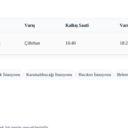
Varış
Kalkış Saati
Varı
k
Çiftehan
16:40
18:2
k İstasyonu
Karaisalıbucağı İstasyonu
Hacıkırı İstasyonu
Belem
 bir trenle gerçekleştirilir.