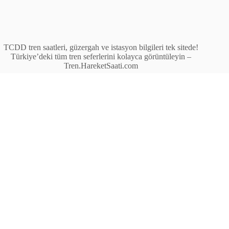
TCDD tren saatleri, güzergah ve istasyon bilgileri tek sitede!
Türkiye’deki tüm tren seferlerini kolayca görüntüleyin –
Tren.HareketSaati.com
Tren Seferleri
İstasyonlar
Anahat Trenleri
Bölgesel Trenler
Ekspres Trenleri
Yüksek Hızlı Tren (YHT)
Site İçi Linkler
İstasyonlar
Anahat Trenleri
Bölgesel Trenler
Ekspres Trenleri