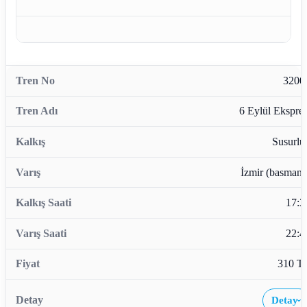
3200
6 Eylül Ekspres
Susurlu
İzmir (basmane
17:3
22:4
310 T
Detay
›