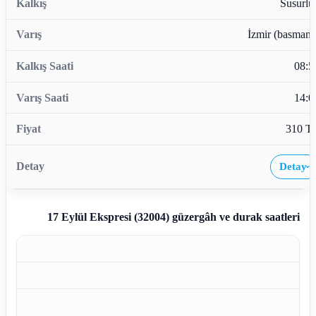
Susurlu
İzmir (basmane
08:5
14:0
310 T
Detay
›
17 Eylül Ekspresi (32004)
güzergâh ve durak saatleri