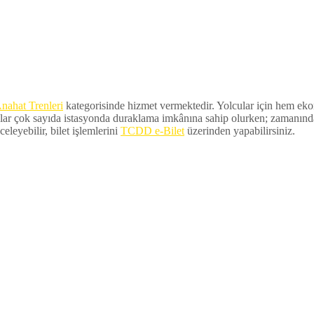
nahat Trenleri
kategorisinde hizmet vermektedir. Yolcular için hem ekono
lar çok sayıda istasyonda duraklama imkânına sahip olurken; zamanında ka
eleyebilir, bilet işlemlerini
TCDD e-Bilet
üzerinden yapabilirsiniz.