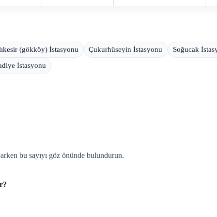
lıkesir (gökköy) İstasyonu
Çukurhüseyin İstasyonu
Soğucak İstas
diye İstasyonu
parken bu sayıyı göz önünde bulundurun.
or?