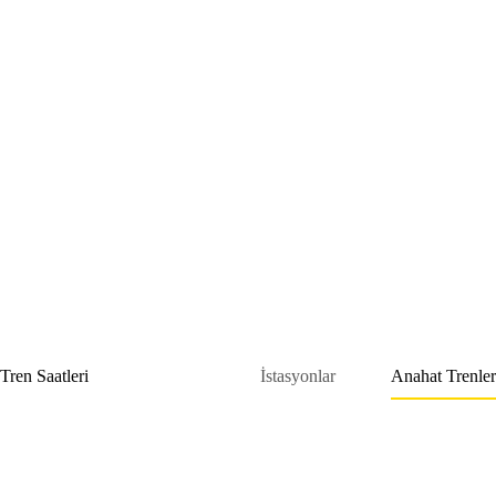
Skip
to
content
Tren Saatleri
İstasyonlar
Anahat Trenler