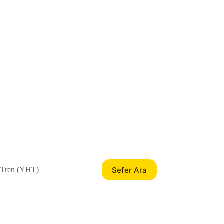
Sefer Ara
 Tren (YHT)