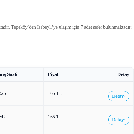
 Tepeköy’den İsabeyli’ye ulaşım için 7 adet sefer bulunmaktadır;
rış Saati
Fiyat
Detay
:25
165 TL
Detay
›
:42
165 TL
Detay
›