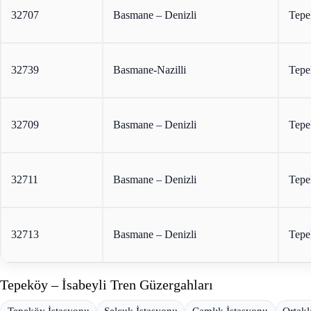
32707
Basmane – Denizli
Tepe
32739
Basmane-Nazilli
Tepe
32709
Basmane – Denizli
Tepe
32711
Basmane – Denizli
Tepe
32713
Basmane – Denizli
Tepe
Tepeköy – İsabeyli Tren Güzergahları
Tepeköy İstasyonu
Selçuk İstasyonu
Çamlık İstasyonu
Ortakl