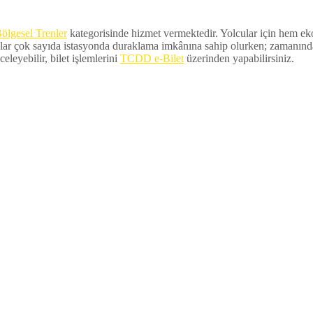
ölgesel Trenler
kategorisinde hizmet vermektedir. Yolcular için hem ekon
lar çok sayıda istasyonda duraklama imkânına sahip olurken; zamanında ka
eleyebilir, bilet işlemlerini
TCDD e-Bilet
üzerinden yapabilirsiniz.