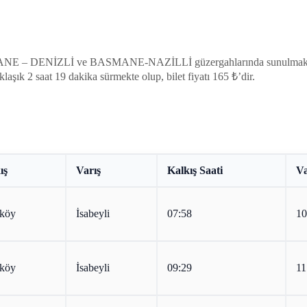
SMANE – DENİZLİ ve BASMANE-NAZİLLİ güzergahlarında sunulmaktadır.
klaşık 2 saat 19 dakika sürmekte olup, bilet fiyatı 165 ₺’dir.
ış
Varış
Kalkış Saati
Va
köy
İsabeyli
07:58
10
köy
İsabeyli
09:29
11