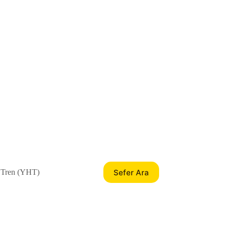
Sefer Ara
 Tren (YHT)