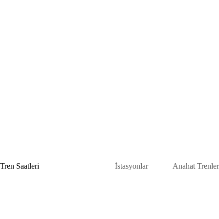
Skip
to
content
Tren Saatleri
İstasyonlar
Anahat Trenler