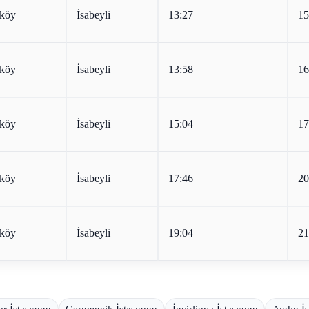
köy
İsabeyli
13:27
15
köy
İsabeyli
13:58
16
köy
İsabeyli
15:04
17
köy
İsabeyli
17:46
20
köy
İsabeyli
19:04
21
ar İstasyonu
Germencik İstasyonu
İncirliova İstasyonu
Aydın İ