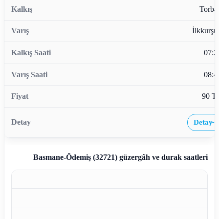
Torbal
İlkkurşu
07:2
08:4
90 T
Detay
›
Basmane-Ödemiş (32721)
güzergâh ve durak saatleri