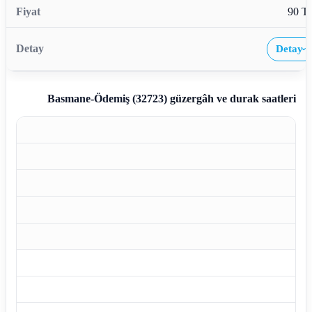
90 T
Detay
›
Basmane-Ödemiş (32723)
güzergâh ve durak saatleri