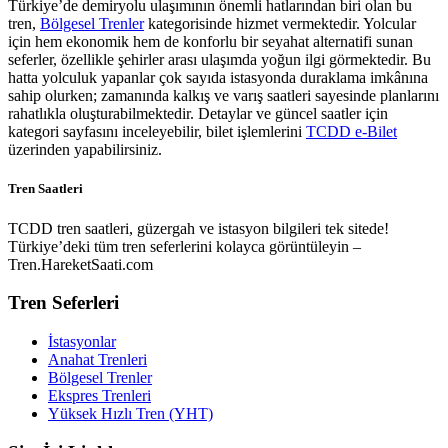
Türkiye’de demiryolu ulaşımının önemli hatlarından biri olan bu
tren,
Bölgesel Trenler
kategorisinde hizmet vermektedir. Yolcular
için hem ekonomik hem de konforlu bir seyahat alternatifi sunan
seferler, özellikle şehirler arası ulaşımda yoğun ilgi görmektedir. Bu
hatta yolculuk yapanlar çok sayıda istasyonda duraklama imkânına
sahip olurken; zamanında kalkış ve varış saatleri sayesinde planlarını
rahatlıkla oluşturabilmektedir. Detaylar ve güncel saatler için
kategori sayfasını inceleyebilir, bilet işlemlerini
TCDD e-Bilet
üzerinden yapabilirsiniz.
Tren Saatleri
TCDD tren saatleri, güzergah ve istasyon bilgileri tek sitede!
Türkiye’deki tüm tren seferlerini kolayca görüntüleyin –
Tren.HareketSaati.com
Tren Seferleri
İstasyonlar
Anahat Trenleri
Bölgesel Trenler
Ekspres Trenleri
Yüksek Hızlı Tren (YHT)