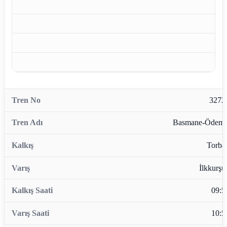
3272
Basmane-Ödemi
Torbal
İlkkurşu
09:5
10:5