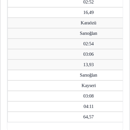
02:52
16,49
Karaözü
Sarıoğlan
02:54
03:06
13,93
Sarıoğlan
Kayseri
03:08
04:11
64,57