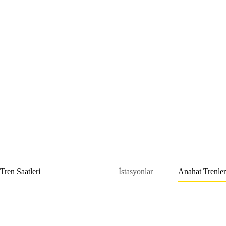
Skip
to
content
Tren Saatleri
İstasyonlar
Anahat Trenler