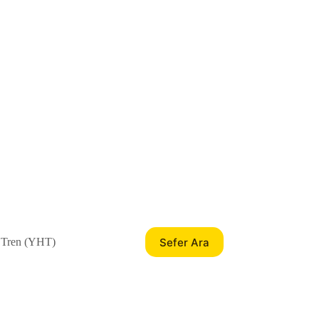
Sefer Ara
 Tren (YHT)