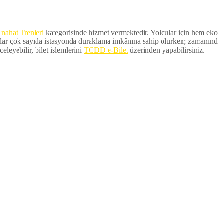
nahat Trenleri
kategorisinde hizmet vermektedir. Yolcular için hem ekono
lar çok sayıda istasyonda duraklama imkânına sahip olurken; zamanında ka
eleyebilir, bilet işlemlerini
TCDD e-Bilet
üzerinden yapabilirsiniz.