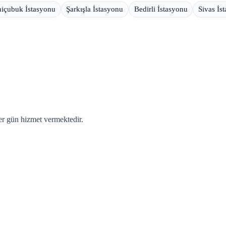
içubuk İstasyonu
Şarkışla İstasyonu
Bedirli İstasyonu
Sivas İs
er gün hizmet vermektedir.