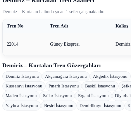
Demiriz – Kurtalan Tren Saatleri
Demiriz – Kurtalan hattında şu an 1 sefer çalışmaktadır.
Tren No
Tren Adı
Kalkış
22014
Güney Ekspresi
Demiriz
Demiriz – Kurtalan Tren Güzergahları
Demiriz İstasyonu
Akçamağara İstasyonu
Akgedik İstasyonu
Kuşsarayı İstasyonu
Pınarlı İstasyonu
Baskil İstasyonu
Şefka
Maden İstasyonu
Sallar İstasyonu
Ergani İstasyonu
Diyarbak
Yaylıca İstasyonu
Beşiri İstasyonu
Demirlikuyu İstasyonu
K