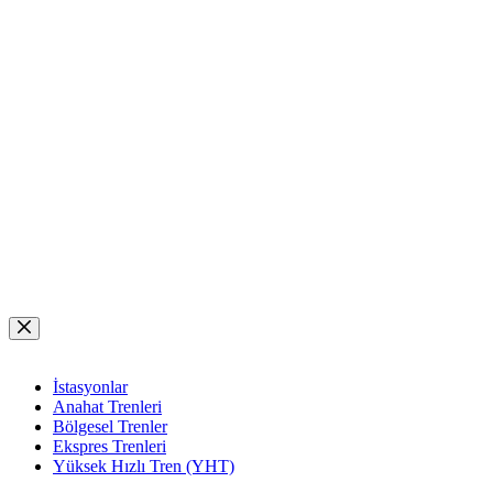
Skip
to
content
İstasyonlar
Anahat Trenleri
Bölgesel Trenler
Ekspres Trenleri
Yüksek Hızlı Tren (YHT)