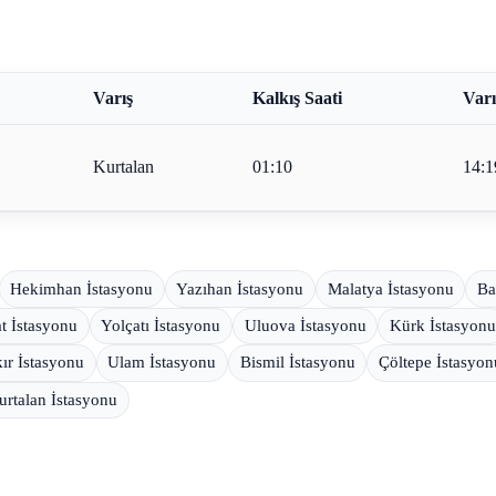
Varış
Kalkış Saati
Varı
Kurtalan
01:10
14:1
Hekimhan İstasyonu
Yazıhan İstasyonu
Malatya İstasyonu
Ba
t İstasyonu
Yolçatı İstasyonu
Uluova İstasyonu
Kürk İstasyonu
ır İstasyonu
Ulam İstasyonu
Bismil İstasyonu
Çöltepe İstasyon
urtalan İstasyonu