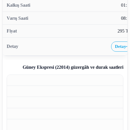
01:1
08:1
295 T
Detay
›
Güney Ekspresi (22014)
güzergâh ve durak saatleri