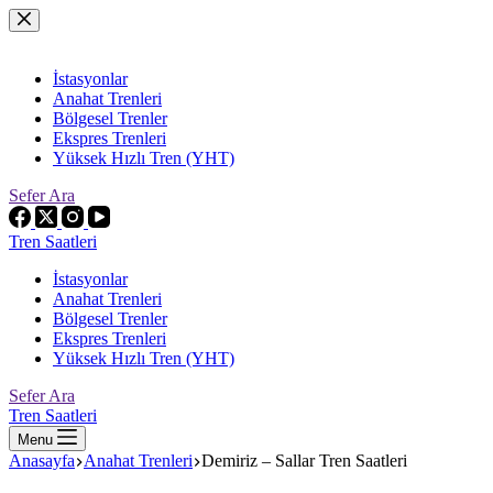
Skip
to
content
İstasyonlar
Anahat Trenleri
Bölgesel Trenler
Ekspres Trenleri
Yüksek Hızlı Tren (YHT)
Sefer Ara
Tren Saatleri
İstasyonlar
Anahat Trenleri
Bölgesel Trenler
Ekspres Trenleri
Yüksek Hızlı Tren (YHT)
Sefer Ara
Tren Saatleri
Menu
Anasayfa
Anahat Trenleri
Demiriz – Sallar Tren Saatleri