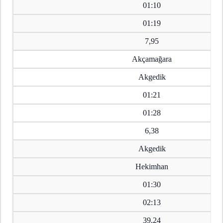
01:10
01:19
7,95
Akçamağara
Akgedik
01:21
01:28
6,38
Akgedik
Hekimhan
01:30
02:13
39,24