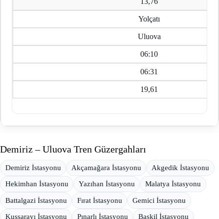
13,76
Yolçatı
Uluova
06:10
06:31
19,61
Demiriz – Uluova Tren Güzergahları
Demiriz İstasyonu
Akçamağara İstasyonu
Akgedik İstasyonu
Hekimhan İstasyonu
Yazıhan İstasyonu
Malatya İstasyonu
Battalgazi İstasyonu
Fırat İstasyonu
Gemici İstasyonu
Kuşsarayı İstasyonu
Pınarlı İstasyonu
Baskil İstasyonu