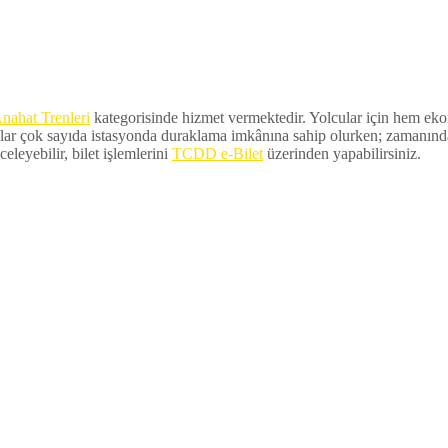
nahat Trenleri
kategorisinde hizmet vermektedir. Yolcular için hem ekono
lar çok sayıda istasyonda duraklama imkânına sahip olurken; zamanında ka
eleyebilir, bilet işlemlerini
TCDD e-Bilet
üzerinden yapabilirsiniz.