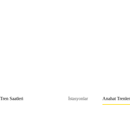
Skip
to
content
Tren Saatleri
İstasyonlar
Anahat Trenler