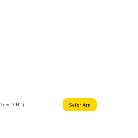
Sefer Ara
 Tren (YHT)