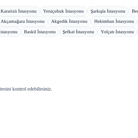
Karaözü İstasyonu
Yeniçubuk İstasyonu
Şarkışla İstasyonu
Bed
Akçamağara İstasyonu
Akgedik İstasyonu
Hekimhan İstasyonu
 İstasyonu
Baskil İstasyonu
Şefkat İstasyonu
Yolçatı İstasyonu
sini kontrol edebilirsiniz.