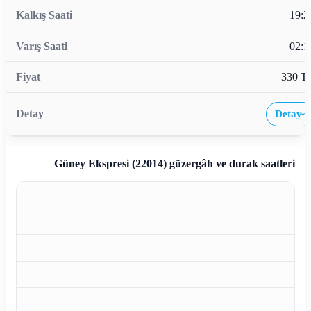
19:2
02:1
330 T
Detay
›
Güney Ekspresi (22014)
güzergâh ve durak saatleri