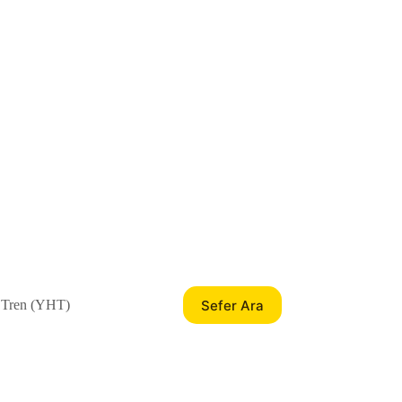
Sefer Ara
 Tren (YHT)