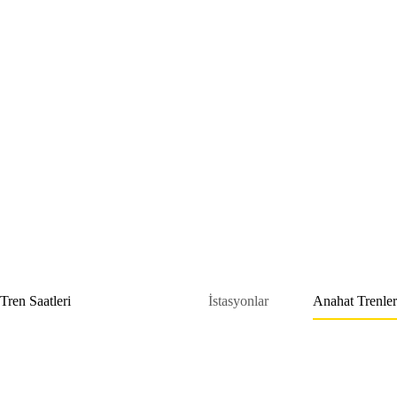
Skip
to
content
Tren Saatleri
İstasyonlar
Anahat Trenler