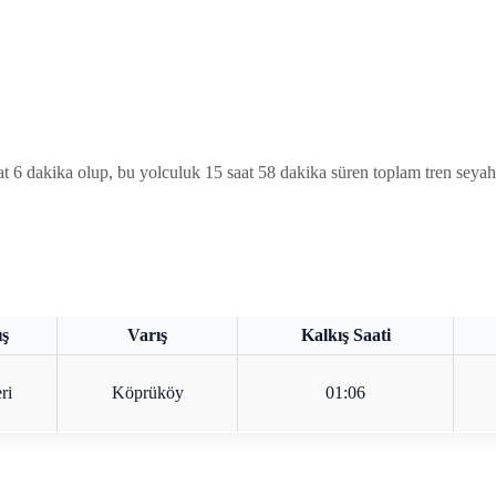
 dakika olup, bu yolculuk 15 saat 58 dakika süren toplam tren seyahat
ış
Varış
Kalkış Saati
ri
Köprüköy
01:06