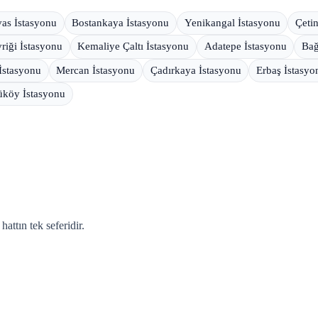
vas İstasyonu
Bostankaya İstasyonu
Yenikangal İstasyonu
Çeti
riği İstasyonu
Kemaliye Çaltı İstasyonu
Adatepe İstasyonu
Bağ
İstasyonu
Mercan İstasyonu
Çadırkaya İstasyonu
Erbaş İstasyo
köy İstasyonu
attın tek seferidir.