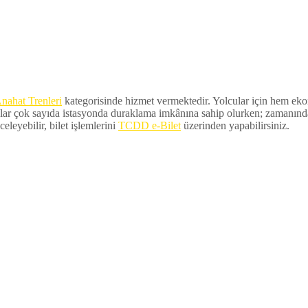
nahat Trenleri
kategorisinde hizmet vermektedir. Yolcular için hem ekono
lar çok sayıda istasyonda duraklama imkânına sahip olurken; zamanında ka
eleyebilir, bilet işlemlerini
TCDD e-Bilet
üzerinden yapabilirsiniz.