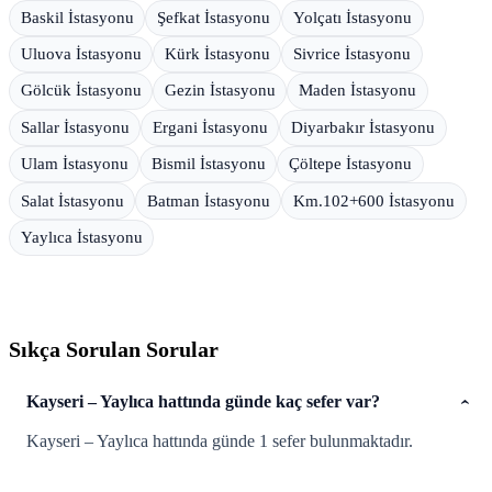
Baskil İstasyonu
Şefkat İstasyonu
Yolçatı İstasyonu
Uluova İstasyonu
Kürk İstasyonu
Sivrice İstasyonu
Gölcük İstasyonu
Gezin İstasyonu
Maden İstasyonu
Sallar İstasyonu
Ergani İstasyonu
Diyarbakır İstasyonu
Ulam İstasyonu
Bismil İstasyonu
Çöltepe İstasyonu
Salat İstasyonu
Batman İstasyonu
Km.102+600 İstasyonu
Yaylıca İstasyonu
Sıkça Sorulan Sorular
Kayseri – Yaylıca hattında günde kaç sefer var?
Kayseri – Yaylıca hattında günde 1 sefer bulunmaktadır.