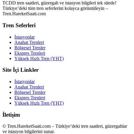
TCDD tren saatleri, güzergah ve istasyon bilgileri tek sitede!
Türkiye’deki tüm tren seferlerini kolayca görüntüleyin –
Tren.HareketSaati.com
Tren Seferleri
İstasyonlar
Anahat Trenleri
Bölgesel Trenler
Ekspres Trenleri
Yüksek Hızlı Tren (YHT)
Site İçi Linkler
İstasyonlar
Anahat Trenleri
Bölgesel Trenler
Ekspres Trenleri
Yüksek Hızlı Tren (YHT)
İletişim
© Tren.HareketSaati.com – Türkiye’deki tren saatleri, güzergahlar
ve istasyon bilgilerini sunar.