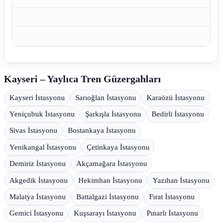
Kayseri – Yaylıca Tren Güzergahları
Kayseri İstasyonu
Sarıoğlan İstasyonu
Karaözü İstasyonu
Yeniçubuk İstasyonu
Şarkışla İstasyonu
Bedirli İstasyonu
Sivas İstasyonu
Bostankaya İstasyonu
Yenikangal İstasyonu
Çetinkaya İstasyonu
Demiriz İstasyonu
Akçamağara İstasyonu
Akgedik İstasyonu
Hekimhan İstasyonu
Yazıhan İstasyonu
Malatya İstasyonu
Battalgazi İstasyonu
Fırat İstasyonu
Gemici İstasyonu
Kuşsarayı İstasyonu
Pınarlı İstasyonu