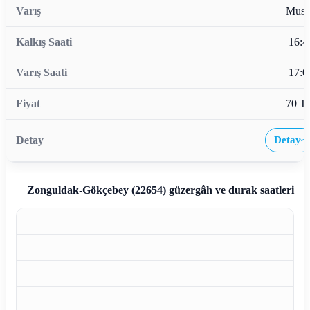
Musl
16:4
17:0
70 T
Detay
›
Zonguldak-Gökçebey (22654)
güzergâh ve durak saatleri