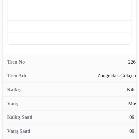
2265
Zonguldak-Gökçebe
Kiliml
Musl
09:4
09:5