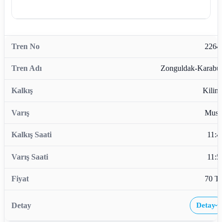
2264
Zonguldak-Karabü
Kiliml
Musl
11:4
11:5
70 T
Detay
›