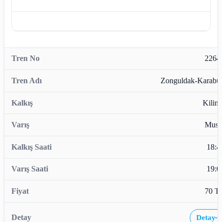
2264
Zonguldak-Karabü
Kiliml
Musl
18:4
19:0
70 T
Detay
›