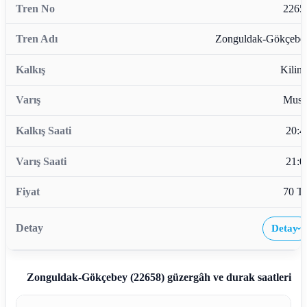
2265
Zonguldak-Gökçebe
Kiliml
Musl
20:4
21:0
70 T
Detay
›
Zonguldak-Gökçebey (22658)
güzergâh ve durak saatleri