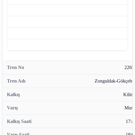
2265
Zonguldak-Gökçebe
Kiliml
Musl
17:4
18:0