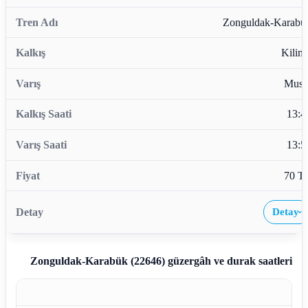
Zonguldak-Karabü
Kiliml
Musl
13:4
13:5
70 T
Detay
›
Zonguldak-Karabük (22646)
güzergâh ve durak saatleri