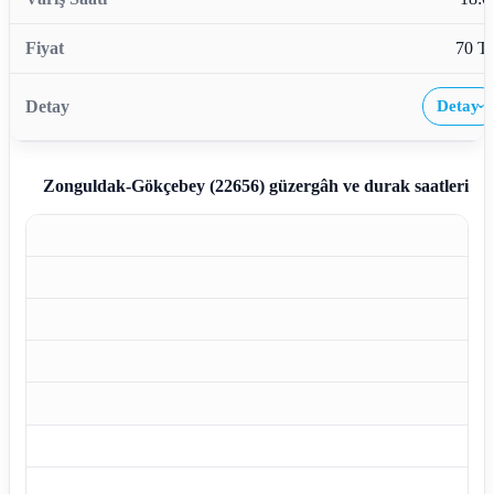
70 T
Detay
›
Zonguldak-Gökçebey (22656)
güzergâh ve durak saatleri