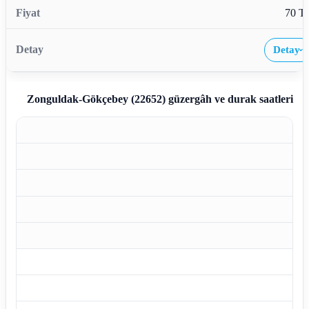
70 T
Detay
›
Zonguldak-Gökçebey (22652)
güzergâh ve durak saatleri