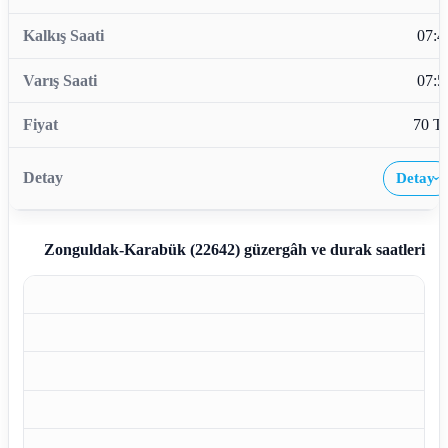
07:4
07:5
70 T
Detay
›
Zonguldak-Karabük (22642)
güzergâh ve durak saatleri