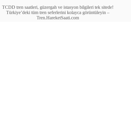
TCDD tren saatleri, güzergah ve istasyon bilgileri tek sitede!
Türkiye’deki tüm tren seferlerini kolayca görüntüleyin –
Tren.HareketSaati.com
Tren Seferleri
İstasyonlar
Anahat Trenleri
Bölgesel Trenler
Ekspres Trenleri
Yüksek Hızlı Tren (YHT)
Site İçi Linkler
İstasyonlar
Anahat Trenleri
Bölgesel Trenler
Ekspres Trenleri
Yüksek Hızlı Tren (YHT)
İletişim