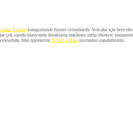
nahat Trenleri
kategorisinde hizmet vermektedir. Yolcular için hem ekono
lar çok sayıda istasyonda duraklama imkânına sahip olurken; zamanında ka
eleyebilir, bilet işlemlerini
TCDD e-Bilet
üzerinden yapabilirsiniz.