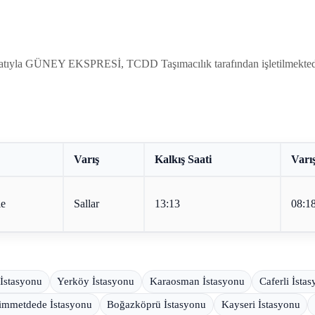
 fiyatıyla GÜNEY EKSPRESİ, TCDD Taşımacılık tarafından işletilmekted
Varış
Kalkış Saati
Varış
le
Sallar
13:13
08:1
 İstasyonu
Yerköy İstasyonu
Karaosman İstasyonu
Caferli İsta
immetdede İstasyonu
Boğazköprü İstasyonu
Kayseri İstasyonu