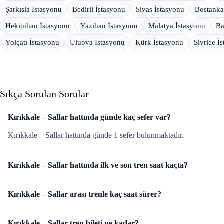
Şarkışla İstasyonu
Bedirli İstasyonu
Sivas İstasyonu
Bostanka
Hekimhan İstasyonu
Yazıhan İstasyonu
Malatya İstasyonu
Ba
Yolçatı İstasyonu
Uluova İstasyonu
Kürk İstasyonu
Sivrice İ
Sıkça Sorulan Sorular
Kırıkkale – Sallar hattında günde kaç sefer var?
Kırıkkale – Sallar hattında günde 1 sefer bulunmaktadır.
Kırıkkale – Sallar hattında ilk ve son tren saat kaçta?
Kırıkkale – Sallar arası trenle kaç saat sürer?
Kırıkkale – Sallar tren bileti ne kadar?