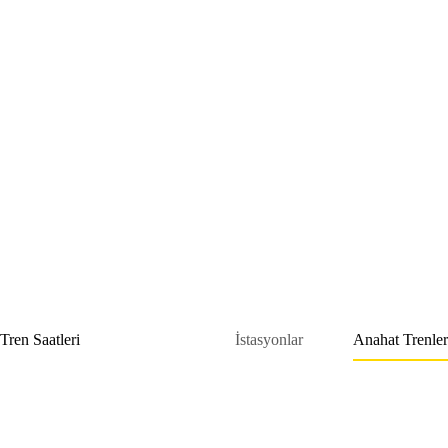
Skip
to
content
Tren Saatleri
İstasyonlar
Anahat Trenler