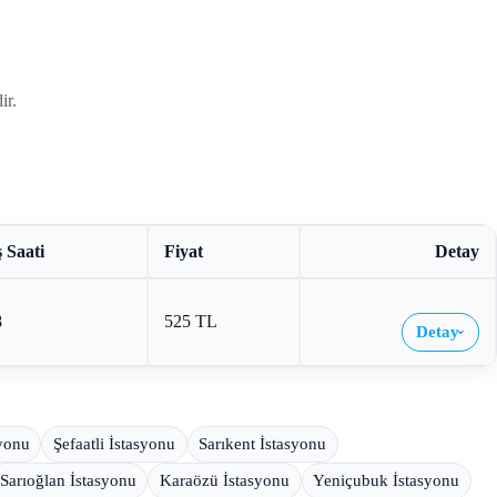
ir.
 Saati
Fiyat
Detay
8
525 TL
Detay
›
syonu
Şefaatli İstasyonu
Sarıkent İstasyonu
Sarıoğlan İstasyonu
Karaözü İstasyonu
Yeniçubuk İstasyonu