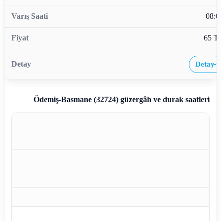
08:0
65 T
Detay
›
Ödemiş-Basmane (32724)
güzergâh ve durak saatleri