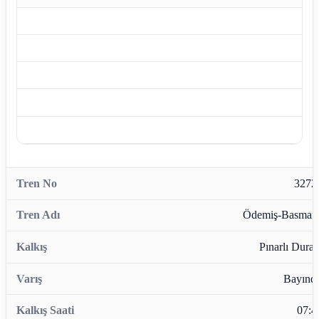
3272
Ödemiş-Basman
Pınarlı Durağ
Bayındı
07:4