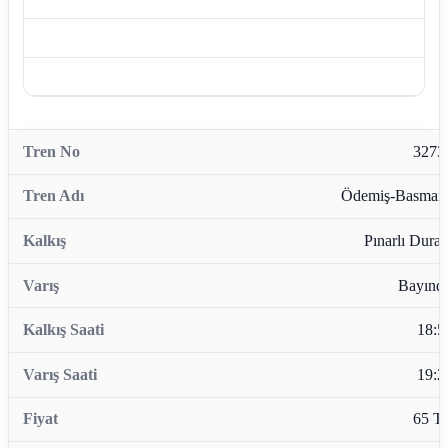
3273
Ödemiş-Basman
Pınarlı Durağ
Bayındı
18:5
19:2
65 T