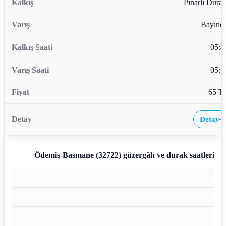
Pınarlı Durağ
Bayındı
05:4
05:5
65 T
Detay
›
Ödemiş-Basmane (32722)
güzergâh ve durak saatleri